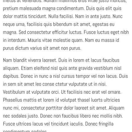
metus at venenatis. Nullam maximus eros vitae justo rhoncus,
pretium malesuada magna condimentum. Duis quis elit quis
dolor mattis tincidunt. Nulla facilisi. Nam in ante justo. Nunc
neque urna, facilisis quis bibendum sit amet, egestas eu
magna. Sed consectetur efficitur luctus. Fusce luctus eget nibh
in interdum. Mauris vitae molestie quam. Nam eu massa id
purus dictum varius sit amet non purus.
Nam blandit viverra laoreet. Duis in lorem et lacus faucibus
aliquam. Etiam eleifend nisl quis ante gravida vestiblum nisl
dapibus. Donec in nunc a nisl cursus tempor vel non lacus. Duis
in sem sit amet leo conse ctetur vulputate ut in nisi.
Vestibulum at vulputate orci. Ut facilisis nec erat vel ornare.
Phasellus mattis et lorem id volutpat thasel luorts ultricies
nunc mi, consectetur porttitor dolor laoreet sit amet. Aliquam
nec sodales justo. Donec non faucibus libero nec mollis nibh.
Fusce ultrices lacus vel tincidunt iaculis. Donec fringilla
condimentum sodales.