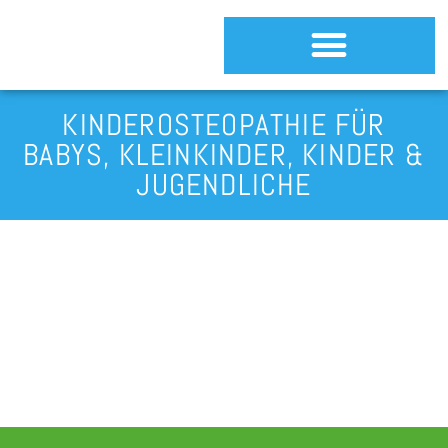
KINDEROSTEOPATHIE FÜR
BABYS, KLEINKINDER, KINDER &
JUGENDLICHE