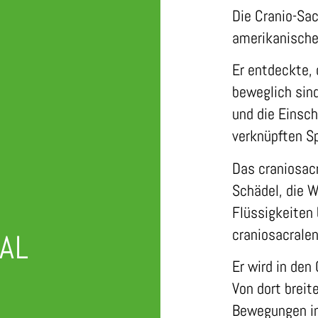
Die Cranio-Sac
amerikanischen
Er entdeckte, 
beweglich sind
und die Einsc
verknüpften S
Das craniosac
Schädel, die W
Flüssigkeiten
craniosacrale
AL
Er wird in den
Von dort breit
Bewegungen im