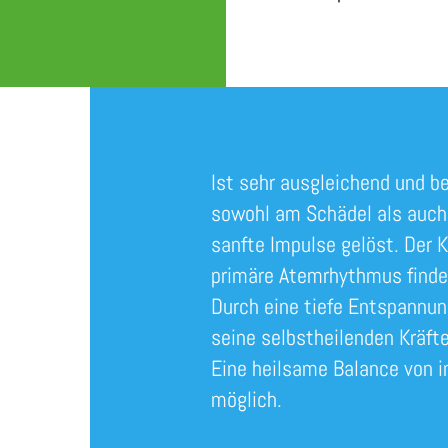
Ist sehr ausgleichend und 
sowohl am Schädel als auch
sanfte Impulse gelöst. Der 
primäre Atemrhythmus findet
Durch eine tiefe Entspannun
seine selbstheilenden Kräft
Eine heilsame Balance von i
möglich.