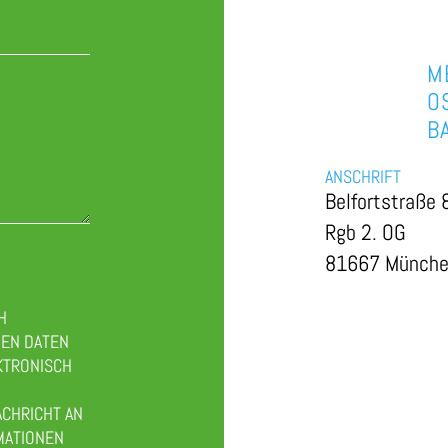
M
O
B
ANSCHRIFT
Belfortstraße 
Rgb 2. OG
81667 Münch
H
NEN DATEN
KTRONISCH
ACHRICHT AN
MATIONEN