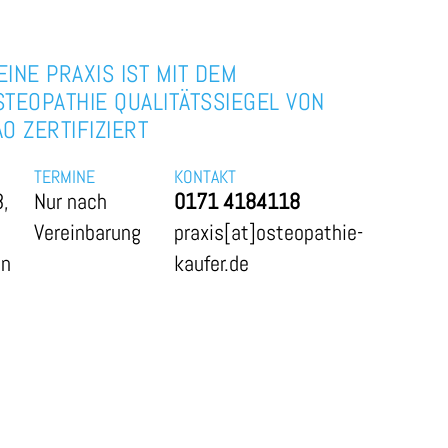
EINE PRAXIS IST MIT DEM
STEOPATHIE QUALITÄTSSIEGEL VON
AO ZERTIFIZIERT
TERMINE
KONTAKT
8,
Nur nach
0171 4184118
Vereinbarung
praxis[at]osteopathie-
en
kaufer.de