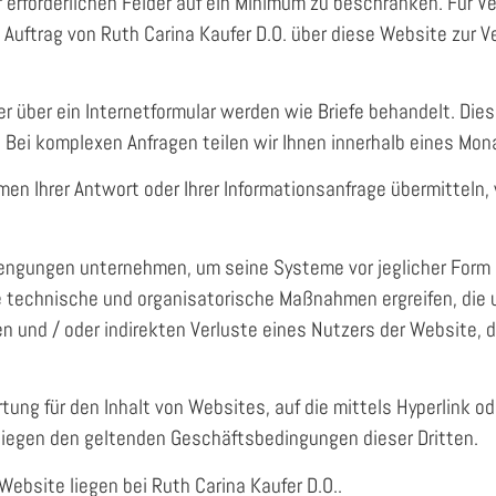
 erforderlichen Felder auf ein Minimum zu beschränken. Für Ve
 Auftrag von Ruth Carina Kaufer D.O. über diese Website zur 
 über ein Internetformular werden wie Briefe behandelt. Die
Bei komplexen Anfragen teilen wir Ihnen innerhalb eines Mon
en Ihrer Antwort oder Ihrer Informationsanfrage übermitteln,
trengungen unternehmen, um seine Systeme vor jeglicher For
e technische und organisatorische Maßnahmen ergreifen, die
ten und / oder indirekten Verluste eines Nutzers der Website,
ung für den Inhalt von Websites, auf die mittels Hyperlink o
iegen den geltenden Geschäftsbedingungen dieser Dritten.
Website liegen bei Ruth Carina Kaufer D.O..