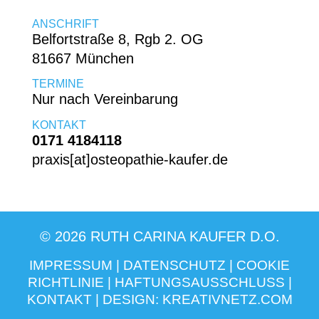
ANSCHRIFT
Belfortstraße 8, Rgb 2. OG
81667 München
TERMINE
Nur nach Vereinbarung
KONTAKT
0171 4184118
praxis[at]osteopathie-kaufer.de
© 2026 RUTH CARINA KAUFER D.O.
IMPRESSUM
|
DATENSCHUTZ
|
COOKIE
RICHTLINIE
|
HAFTUNGSAUSSCHLUSS
|
KONTAKT
| DESIGN:
KREATIVNETZ.COM