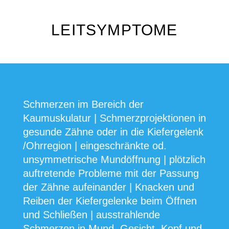
LEITSYMPTOME
Schmerzen im Bereich der
Kaumuskulatur | Schmerzprojektionen in
gesunde Zähne oder in die Kiefergelenk
/Ohrregion | eingeschränkte od.
unsymmetrische Mundöffnung | plötzlich
auftretende Probleme mit der Passung
der Zähne aufeinander | Knacken und
Reiben der Kiefergelenke beim Öffnen
und Schließen | ausstrahlende
Schmerzen in Mund, Gesicht, Kopf und