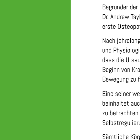
Begründer der 
Dr. Andrew Tay
erste Osteopat
Nach jahrelan
und Physiolog
dass die Ursa
Beginn von Kra
Bewegung zu f
Eine seiner w
beinhaltet auc
zu betrachten 
Selbstregulieru
Sämtliche Kör