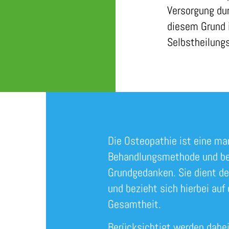
Versorgung du
diesem Grund i
Selbstheilungs
Die Osteopathie ist eine ma
Behandlungsmethode und ber
Grundgedanken. Sie dient de
und bezieht sich hierbei auf
Gesamtheit.
Berücksichtigt werden dabe