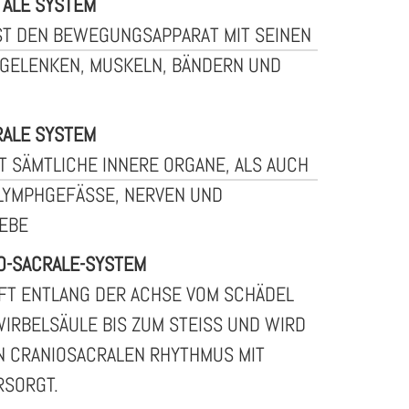
TALE SYSTEM
ST DEN BEWEGUNGSAPPARAT MIT SEINEN
GELENKEN, MUSKELN, BÄNDERN UND
RALE SYSTEM
T SÄMTLICHE INNERE ORGANE, ALS AUCH
LYMPHGEFÄSSE, NERVEN UND B
BE
O-SACRALE-SYSTEM
FT ENTLANG DER ACHSE VOM SCHÄDEL
WIRBELSÄULE BIS ZUM STEISS UND WIRD D
CRANIOSACRALEN RHYTHMUS MIT L
SORGT.