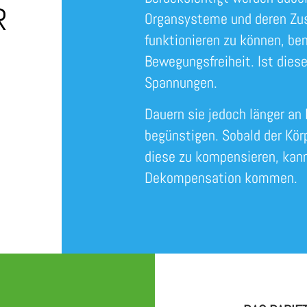
R
Organsysteme und deren Zu
funktionieren zu können, ben
Bewegungsfreiheit. Ist dies
Spannungen.
Dauern sie jedoch länger an
begünstigen. Sobald der Körp
diese zu kompensieren, kan
Dekompensation kommen.