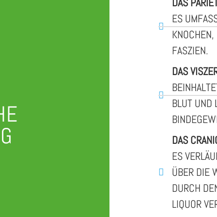
DAS PARIE
ES UMFAS
KNOCHEN, 
FASZIEN.
DAS VISZE
BEINHALTE
BLUT UND 
HE
INDEGEWE
NG
DAS CRANI
ES VERLÄU
ÜBER DIE 
URCH DEN 
IQUOR VER