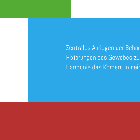
Zentrales Anliegen der Beha
Fixierungen des Gewebes zu 
Harmonie des Körpers in sei